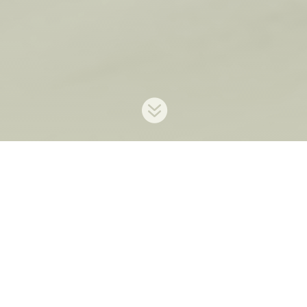

« Le monde entier
devrait pratiquer
ma méthode, ils
seraient plus
heureux »